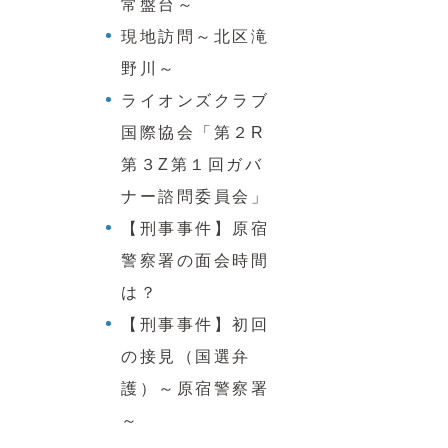
常盤台～
現地訪問～北区滝
野川～
ライオンズクラブ
国際協会「第２R
第３Z第１回ガバ
ナー諮問委員会」
【刑事事件】原宿
警察署の面会時間
は？
【刑事事件】初回
の接見（国選弁
護）～原宿警察署
～