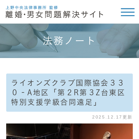
法務ノート
ライオンズクラブ国際協会３３
０‐A地区「第２R第３Z台東区
特別支援学級合同遠足」
2025.12.17更新