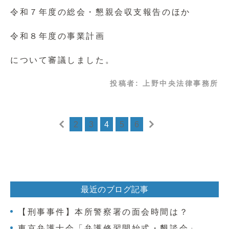
令和７年度の総会・懇親会収支報告のほか
令和８年度の事業計画
について審議しました。
投稿者:
上野中央法律事務所
2
3
4
5
6
最近のブログ記事
【刑事事件】本所警察署の面会時間は？
東京弁護士会「弁護修習開始式・懇談会」